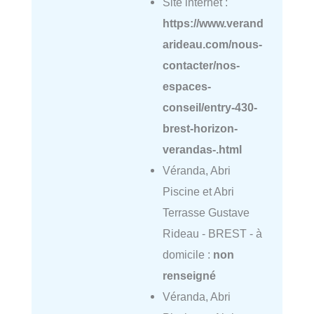
Site internet :
https://www.verand
arideau.com/nous-
contacter/nos-
espaces-
conseil/entry-430-
brest-horizon-
verandas-.html
Véranda, Abri
Piscine et Abri
Terrasse Gustave
Rideau - BREST - à
domicile :
non
renseigné
Véranda, Abri