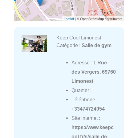
Leaflet
| © OpenStreetMap contributors
Keep Cool Limonest
Catégorie :
Salle de gym
Adresse :
1 Rue
des Vergers, 69760
Limonest
Quartier :
Téléphone :
+33474724954
Site internet :
https://www.keepc
ool.fr/s/salle-de-