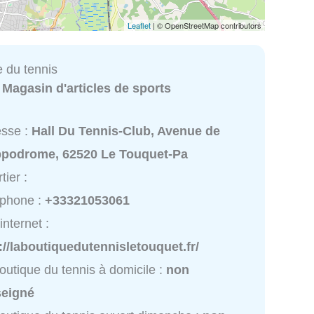
Leaflet
| © OpenStreetMap contributors
e du tennis
:
Magasin d'articles de sports
esse :
Hall Du Tennis-Club, Avenue de
ippodrome, 62520 Le Touquet-Pa
tier :
éphone :
+33321053061
internet :
://laboutiquedutennisletouquet.fr/
outique du tennis à domicile :
non
seigné