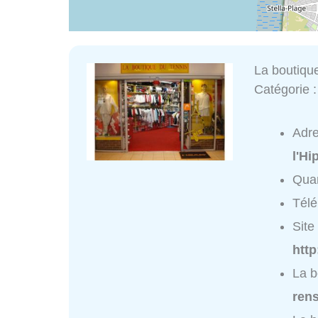
La boutiqu
Catégorie 
Adr
l'H
Quar
Tél
Site 
http
La b
ren