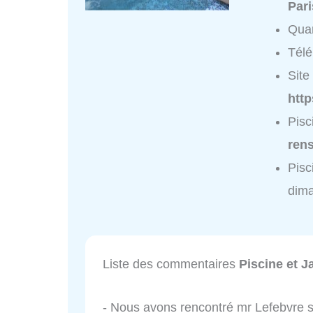
Pari
Quar
Tél
Site 
http
Pisc
ren
Pisc
dim
Liste des commentaires
Piscine et 
- Nous avons rencontré mr Lefebvre su