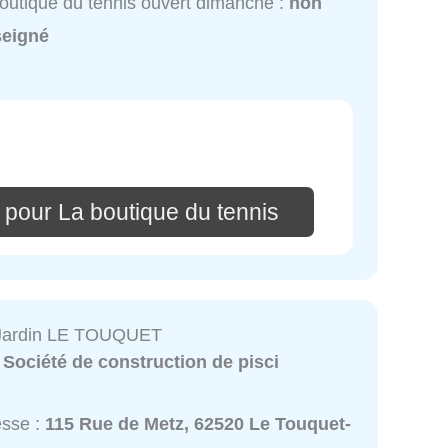
outique du tennis ouvert dimanche :
non
seigné
 pour La boutique du tennis
t Jardin LE TOUQUET
:
Société de construction de pisci
esse :
115 Rue de Metz, 62520 Le Touquet-