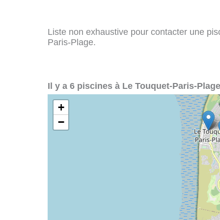
Liste non exhaustive pour contacter une pisci
Paris-Plage.
Il y a 6 piscines à Le Touquet-Paris-Plage
+
−