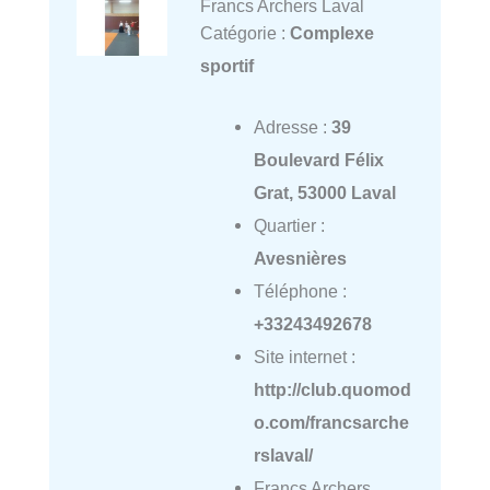
Francs Archers Laval
Catégorie :
Complexe
sportif
Adresse :
39
Boulevard Félix
Grat, 53000 Laval
Quartier :
Avesnières
Téléphone :
+33243492678
Site internet :
http://club.quomod
o.com/francsarche
rslaval/
Francs Archers