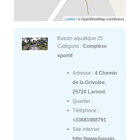
Leaflet
| © OpenStreetMap contributors
Bassin aquatique 25
Catégorie :
Complexe
sportif
Adresse :
4 Chemin
de la Grivolee,
25720 Larnod
Quartier :
Téléphone :
+33681988791
Site internet :
http://www.bassin-