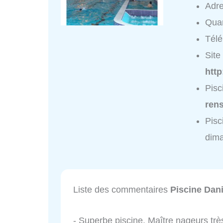
Adr
Quar
Tél
Site 
http
Pisc
ren
Pisc
dim
Liste des commentaires
Piscine Dan
- Superbe piscine. Maître nageurs tr