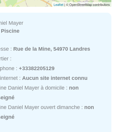
Leaflet
| © OpenStreetMap contributors
niel Mayer
:
Piscine
esse :
Rue de la Mine, 54970 Landres
tier :
éphone :
+33382205129
 internet :
Aucun site internet connu
ine Daniel Mayer à domicile :
non
seigné
ine Daniel Mayer ouvert dimanche :
non
seigné