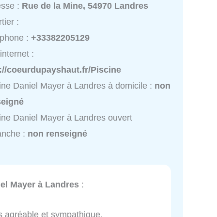
esse :
Rue de la Mine, 54970 Landres
tier :
éphone :
+33382205129
internet :
://coeurdupayshaut.fr/Piscine
ine Daniel Mayer à Landres à domicile :
non
seigné
ine Daniel Mayer à Landres ouvert
anche :
non renseigné
iel Mayer à Landres
:
ès agréable et sympathique.