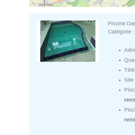
Piscine Da
Catégorie 
Adr
Quar
Tél
Site
Pisc
ren
Pisc
ren