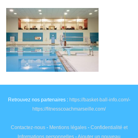
Retrouvez nos partenaires :
https://basket-ball-info.com/
-
https://fitnesscoachmarseille.com/
Contactez-nous
-
Mentions légales
-
Confidentialité et
Informations personnelles
-
Ajouter un nouveau