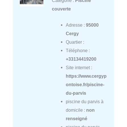
Catégorie :
Piscine
couverte
Adresse :
95000
Cergy
Quartier :
Téléphone :
+33134419200
Site internet :
https://www.cergyp
ontoise.fr/piscine-
du-parvis
piscine du parvis à
domicile :
non
renseigné
piscine du parvis