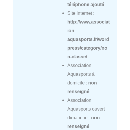
téléphone ajouté
Site internet :
http://www.associat
ion-
aquasports.fr/word
press/category/no
n-classe/
Association
Aquasports à
domicile :
non
renseigné
Association
Aquasports ouvert
dimanche :
non
renseigné