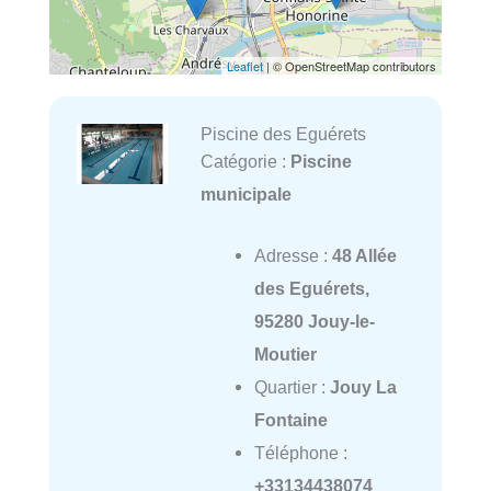
Leaflet
| © OpenStreetMap contributors
Piscine des Eguérets
Catégorie :
Piscine
municipale
Adresse :
48 Allée
des Eguérets,
95280 Jouy-le-
Moutier
Quartier :
Jouy La
Fontaine
Téléphone :
+33134438074