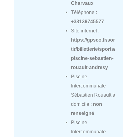
Charvaux
Téléphone :
+33139745577
Site internet :
https://gpseo.fr/sor
tir/billetterie/sports/
piscine-sebastien-
rouault-andresy
Piscine
Intercommunale
Sébastien Rouault à
domicile :
non
renseigné
Piscine
Intercommunale