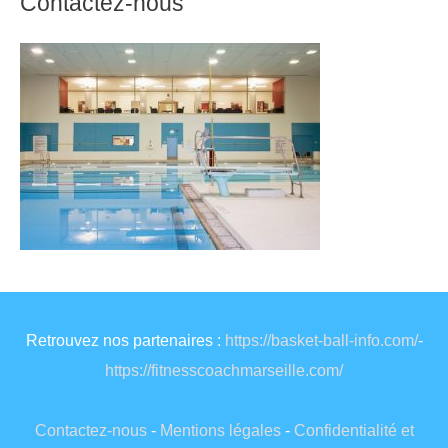
Contactez-nous
Retrouvez nos partenaires :
https://basket-ball-info.com/
-
https://fitnesscoachmarseille.com/
Contactez-nous
-
Mentions légales
-
Confidentialité et