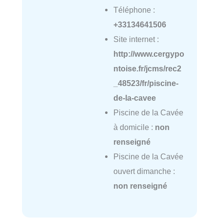
Téléphone :
+33134641506
Site internet :
http://www.cergypo
ntoise.fr/jcms/rec2
_48523/fr/piscine-
de-la-cavee
Piscine de la Cavée
à domicile :
non
renseigné
Piscine de la Cavée
ouvert dimanche :
non renseigné