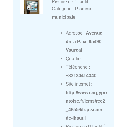
Piscine de l'Hautil
Catégorie :
Piscine
municipale
Adresse :
Avenue
de la Paix, 95490
Vauréal
Quartier :
Téléphone :
+33134414340
Site internet :
http://www.cergypo
ntoise.fr/jcms/rec2
_48558/fr/piscine-
de-lhautil
Piscine de l'Hautil à