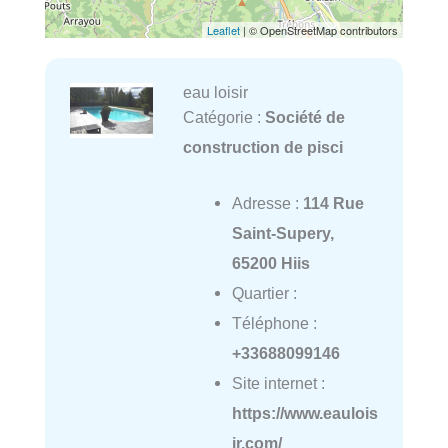
Leaflet
| © OpenStreetMap contributors
eau loisir
Catégorie :
Société de
construction de pisci
Adresse :
114 Rue
Saint-Supery,
65200 Hiis
Quartier :
Téléphone :
+33688099146
Site internet :
https://www.eaulois
ir.com/