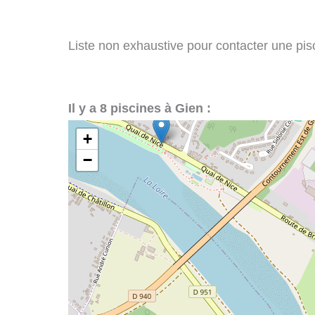
Liste non exhaustive pour contacter une pisci
Il y a 8 piscines à Gien :
+
−