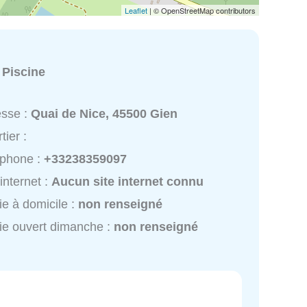
Leaflet
| © OpenStreetMap contributors
:
Piscine
esse :
Quai de Nice, 45500 Gien
tier :
éphone :
+33238359097
 internet :
Aucun site internet connu
ie à domicile :
non renseigné
ie ouvert dimanche :
non renseigné