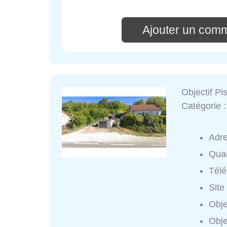
Ajouter un comm
Objectif Pi
Catégorie 
Adr
Quar
Tél
Site
Obje
Obje