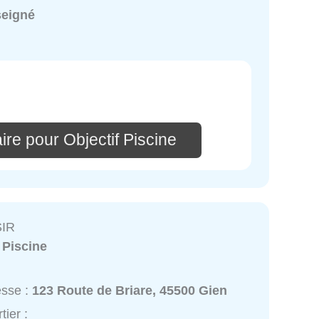
seigné
re pour Objectif Piscine
SIR
:
Piscine
esse :
123 Route de Briare, 45500 Gien
tier :