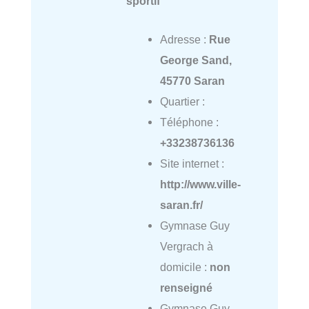
sportif
Adresse :
Rue
George Sand,
45770 Saran
Quartier :
Téléphone :
+33238736136
Site internet :
http://www.ville-
saran.fr/
Gymnase Guy
Vergrach à
domicile :
non
renseigné
Gymnase Guy