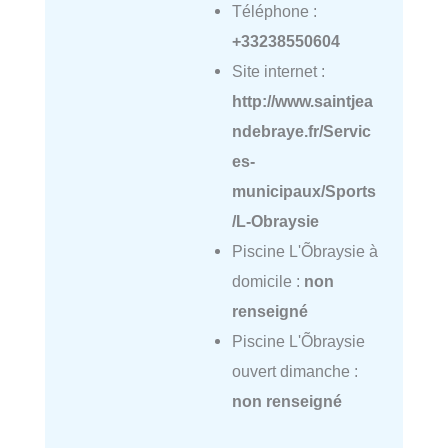
Téléphone :
+33238550604
Site internet :
http://www.saintjea
ndebraye.fr/Servic
es-
municipaux/Sports
/L-Obraysie
Piscine L'Õbraysie à
domicile :
non
renseigné
Piscine L'Õbraysie
ouvert dimanche :
non renseigné