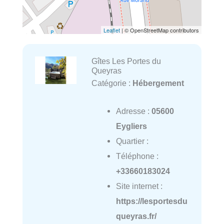
Leaflet
| © OpenStreetMap contributors
Gîtes Les Portes du
Queyras
Catégorie :
Hébergement
Adresse :
05600
Eygliers
Quartier :
Téléphone :
+33660183024
Site internet :
https://lesportesdu
queyras.fr/