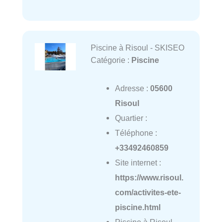
Piscine à Risoul - SKISEO
Catégorie :
Piscine
Adresse :
05600
Risoul
Quartier :
Téléphone :
+33492460859
Site internet :
https://www.risoul.
com/activites-ete-
piscine.html
Piscine à Risoul -