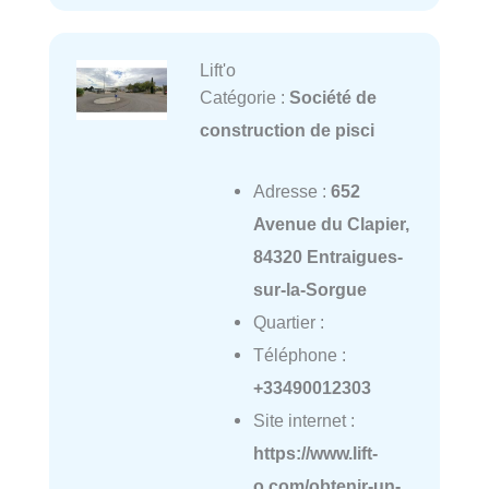
Lift'o
Catégorie :
Société de
construction de pisci
Adresse :
652
Avenue du Clapier,
84320 Entraigues-
sur-la-Sorgue
Quartier :
Téléphone :
+33490012303
Site internet :
https://www.lift-
o.com/obtenir-un-