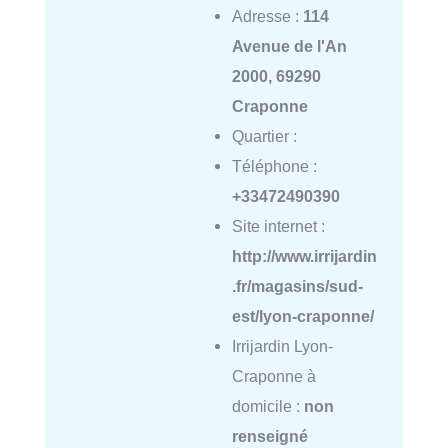
Adresse :
114
Avenue de l'An
2000, 69290
Craponne
Quartier :
Téléphone :
+33472490390
Site internet :
http://www.irrijardin
.fr/magasins/sud-
est/lyon-craponne/
Irrijardin Lyon-
Craponne à
domicile :
non
renseigné