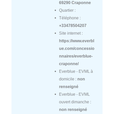
69290 Craponne
Quartier :
Téléphone :
+33478504207
Site internet :
https://www.everbl
ue.com/concessio
nnaires/everblue-
craponne/
Everblue - EVML à
domicile :
non
renseigné
Everblue - EVML
ouvert dimanche :
non renseigné