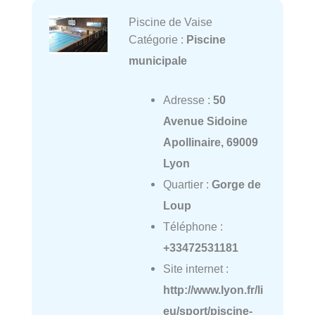
Piscine de Vaise
Catégorie :
Piscine
municipale
Adresse :
50
Avenue Sidoine
Apollinaire, 69009
Lyon
Quartier :
Gorge de
Loup
Téléphone :
+33472531181
Site internet :
http://www.lyon.fr/li
eu/sport/piscine-