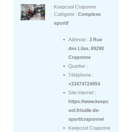
Keepcool Craponne
Catégorie :
Complexe
sportif
Adresse :
3 Rue
des Lilas, 69290
Craponne
Quartier :
Téléphone :
+33474724954
Site internet :
https://www.keepc
ool.fr/salle-de-
sport/craponne/
Keepcool Craponne