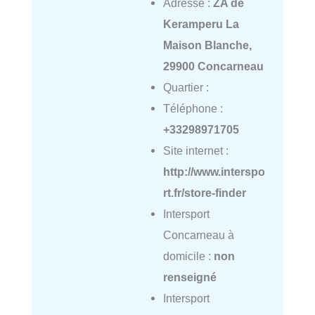
Adresse :
ZA de
Keramperu La
Maison Blanche,
29900 Concarneau
Quartier :
Téléphone :
+33298971705
Site internet :
http://www.interspo
rt.fr/store-finder
Intersport
Concarneau à
domicile :
non
renseigné
Intersport