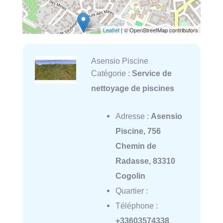
Leaflet
| © OpenStreetMap contributors
Asensio Piscine
Catégorie :
Service de
nettoyage de piscines
Adresse :
Asensio
Piscine, 756
Chemin de
Radasse, 83310
Cogolin
Quartier :
Téléphone :
+33603574338