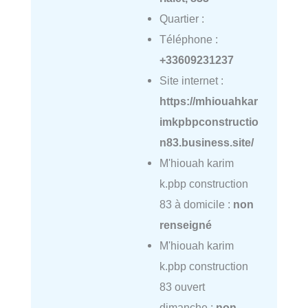
Quartier :
Téléphone :
+33609231237
Site internet :
https://mhiouahkar
imkpbpconstructio
n83.business.site/
M'hiouah karim
k.pbp construction
83 à domicile :
non
renseigné
M'hiouah karim
k.pbp construction
83 ouvert
dimanche :
non