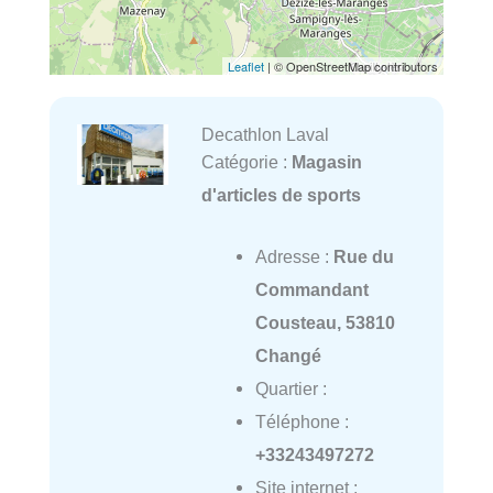
Leaflet
| © OpenStreetMap contributors
Decathlon Laval
Catégorie :
Magasin
d'articles de sports
Adresse :
Rue du
Commandant
Cousteau, 53810
Changé
Quartier :
Téléphone :
+33243497272
Site internet :