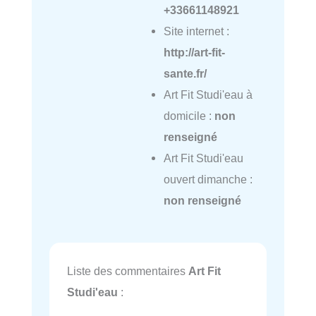
+33661148921
Site internet :
http://art-fit-
sante.fr/
Art Fit Studi'eau à
domicile :
non
renseigné
Art Fit Studi'eau
ouvert dimanche :
non renseigné
Liste des commentaires
Art Fit
Studi'eau
: