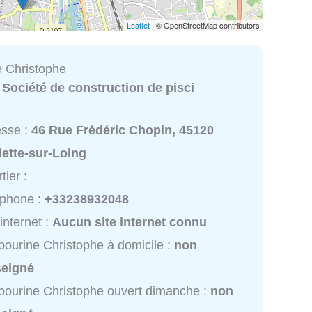
Leaflet
| © OpenStreetMap contributors
 Christophe
:
Société de construction de pisci
esse :
46 Rue Frédéric Chopin, 45120
ette-sur-Loing
tier :
éphone :
+33238932048
 internet :
Aucun site internet connu
ourine Christophe à domicile :
non
seigné
ourine Christophe ouvert dimanche :
non