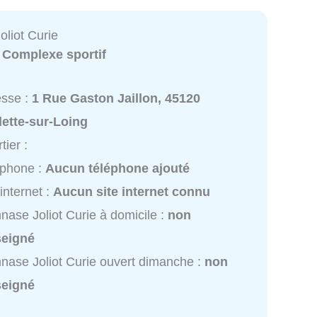
liot Curie
:
Complexe sportif
esse :
1 Rue Gaston Jaillon, 45120
ette-sur-Loing
tier :
éphone :
Aucun téléphone ajouté
 internet :
Aucun site internet connu
ase Joliot Curie à domicile :
non
seigné
ase Joliot Curie ouvert dimanche :
non
seigné