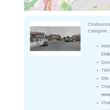
Chabourine
Catégorie 
Adr
Châl
Quar
Tél
Site
Chab
ren
Chab