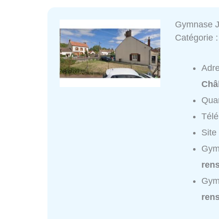
Gymnase Jo
Catégorie 
Adr
Châl
Quar
Tél
Site
Gymn
ren
Gymn
ren