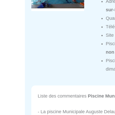
Adr
sur
Quar
Tél
Site
Pisc
non
Pisc
dim
Liste des commentaires
Piscine Mun
- La piscine Municipale Auguste Delau