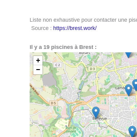
Liste non exhaustive pour contacter une pisci
Source :
https://brest.work/
Il y a 19 piscines à Brest :
+
−