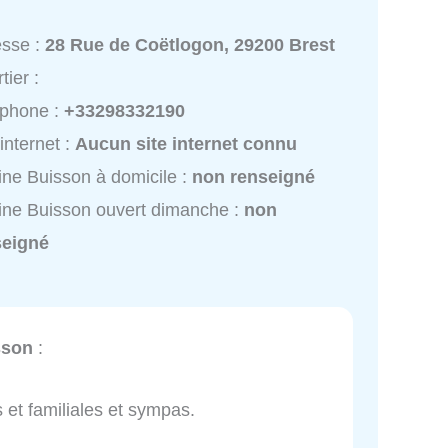
esse :
28 Rue de Coëtlogon, 29200 Brest
tier :
éphone :
+33298332190
 internet :
Aucun site internet connu
ine Buisson à domicile :
non renseigné
ine Buisson ouvert dimanche :
non
seigné
sson
:
 et familiales et sympas.