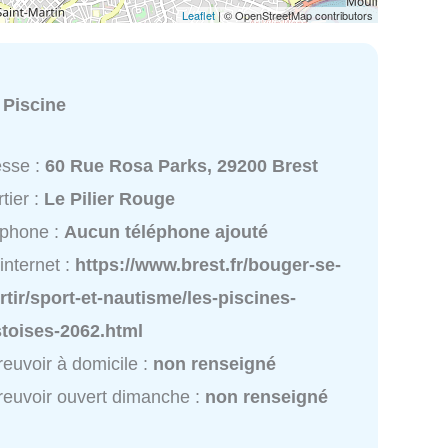
Leaflet
| © OpenStreetMap contributors
:
Piscine
esse :
60 Rue Rosa Parks, 29200 Brest
tier :
Le Pilier Rouge
éphone :
Aucun téléphone ajouté
 internet :
https://www.brest.fr/bouger-se-
rtir/sport-et-nautisme/les-piscines-
stoises-2062.html
reuvoir à domicile :
non renseigné
reuvoir ouvert dimanche :
non renseigné