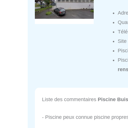
Adr
Quar
Tél
Site
Pisc
Pisc
ren
Liste des commentaires
Piscine Bui
- Piscine peux connue piscine propres