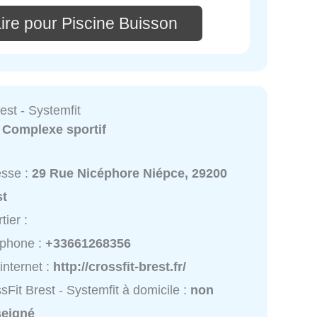
ire pour Piscine Buisson
est - Systemfit
:
Complexe sportif
esse :
29 Rue Nicéphore Niépce, 29200
st
tier :
éphone :
+33661268356
 internet :
http://crossfit-brest.fr/
sFit Brest - Systemfit à domicile :
non
seigné