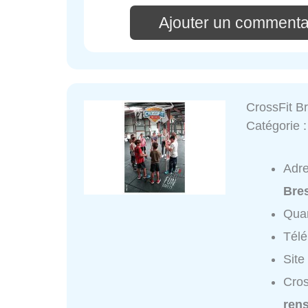
Ajouter un commenta
CrossFit Br
Catégorie 
Adr
Bre
Quar
Tél
Site
Cros
ren