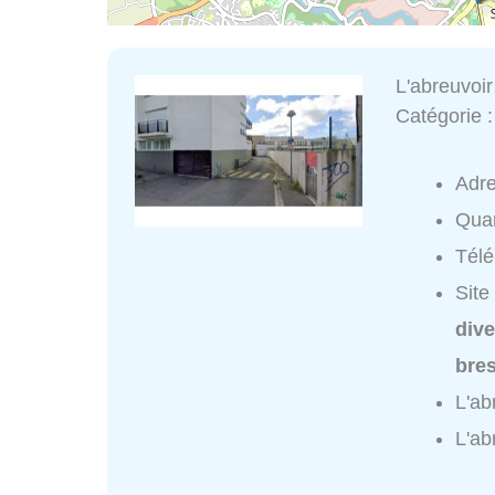
L'abreuvoir
Catégorie 
Adr
Quar
Tél
Site
dive
bre
L'ab
L'ab