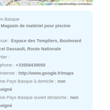
Leaflet
| © OpenStreetMap contributors
ys Basque
:
Magasin de matériel pour piscine
esse :
Espace des Templiers, Boulevard
el Dassault, Route Nationale
tier :
éphone :
+33559439050
 internet :
http://www.google.fr/maps
ine Pays Basque à domicile :
non
seigné
ine Pays Basque ouvert dimanche :
non
seigné