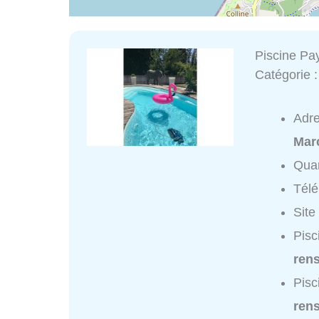
Piscine Pa
Catégorie 
Adr
Marc
Quar
Tél
Site
Pisc
ren
Pisc
ren