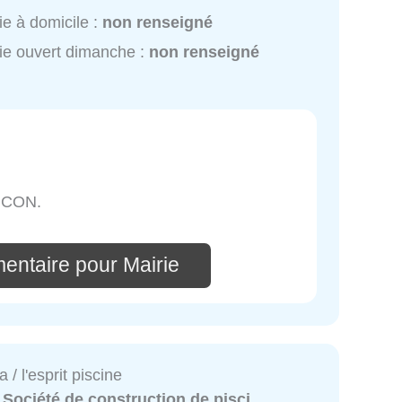
ie à domicile :
non renseigné
ie ouvert dimanche :
non renseigné
INCON.
entaire pour Mairie
 / l'esprit piscine
:
Société de construction de pisci