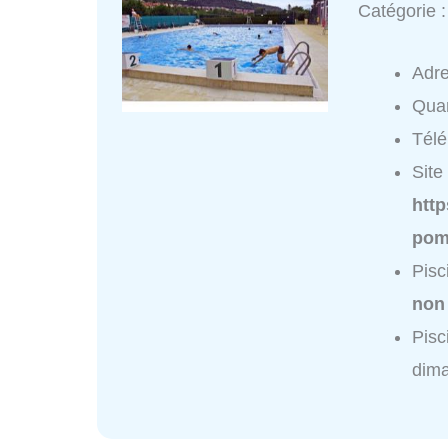
Catégorie 
Adr
Quar
Tél
Site 
htt
pom
Pisc
non
Pisc
dim