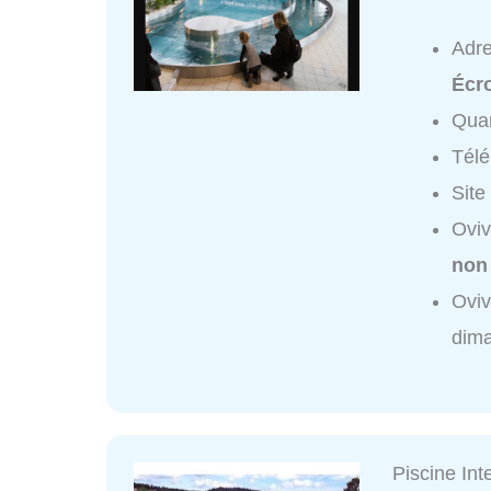
Adr
Écr
Quar
Tél
Site
Oviv
non
Oviv
dim
Piscine In