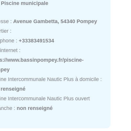
:
Piscine municipale
esse :
Avenue Gambetta, 54340 Pompey
tier :
éphone :
+33383491534
internet :
ps://www.bassinpompey.fr/piscine-
pey
ine Intercommunale Nautic Plus à domicile :
 renseigné
ine Intercommunale Nautic Plus ouvert
anche :
non renseigné