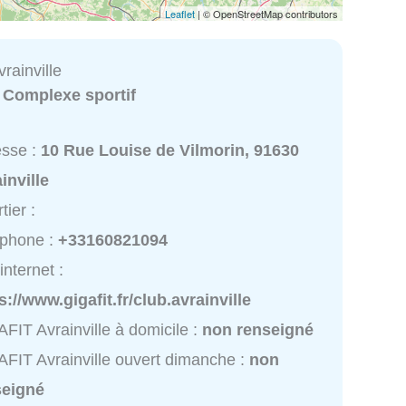
Leaflet
| © OpenStreetMap contributors
rainville
:
Complexe sportif
esse :
10 Rue Louise de Vilmorin, 91630
inville
tier :
éphone :
+33160821094
internet :
s://www.gigafit.fr/club.avrainville
FIT Avrainville à domicile :
non renseigné
FIT Avrainville ouvert dimanche :
non
seigné