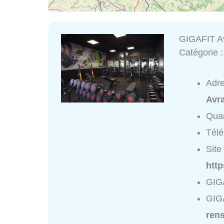
GIGAFIT Av
Catégorie 
Adr
Avra
Quar
Tél
Site 
http
GIGA
GIGA
ren