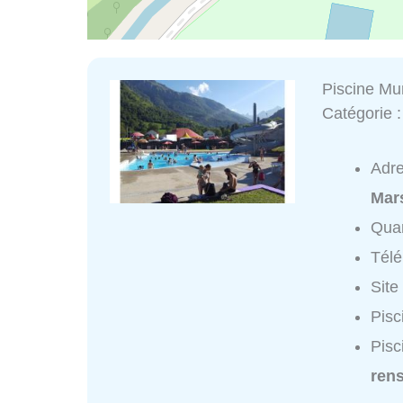
Piscine Mu
Catégorie 
Adr
Mar
Quar
Tél
Site
Pisc
Pisc
ren