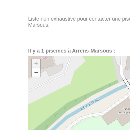
Liste non exhaustive pour contacter une pisci
Marsous.
Il y a 1 piscines à Arrens-Marsous :
+
−