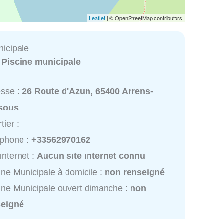
Leaflet
| © OpenStreetMap contributors
nicipale
:
Piscine municipale
esse :
26 Route d'Azun, 65400 Arrens-
sous
tier :
éphone :
+33562970162
 internet :
Aucun site internet connu
ine Municipale à domicile :
non renseigné
ine Municipale ouvert dimanche :
non
seigné