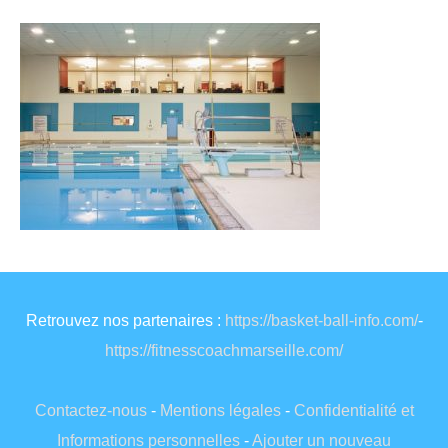
Retrouvez nos partenaires :
https://basket-ball-info.com/
-
https://fitnesscoachmarseille.com/
Contactez-nous
-
Mentions légales
-
Confidentialité et
Informations personnelles
-
Ajouter un nouveau