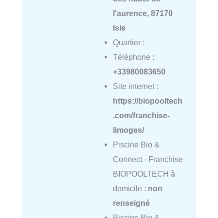
l'aurence, 87170
Isle
Quartier :
Téléphone :
+33980083650
Site internet :
https://biopooltech
.com/franchise-
limoges/
Piscine Bio &
Connect - Franchise
BIOPOOLTECH à
domicile :
non
renseigné
Piscine Bio &