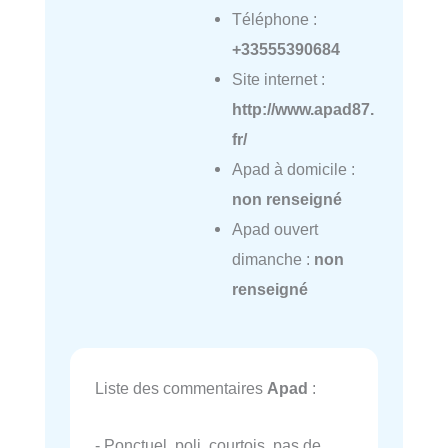
Téléphone :
+33555390684
Site internet :
http://www.apad87.
fr/
Apad à domicile :
non renseigné
Apad ouvert
dimanche :
non
renseigné
Liste des commentaires
Apad
:
- Ponctuel, poli, courtois, pas de