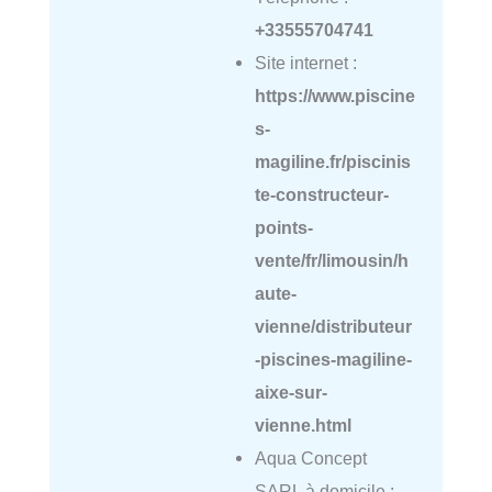
+33555704741
Site internet :
https://www.piscine
s-
magiline.fr/piscinis
te-constructeur-
points-
vente/fr/limousin/h
aute-
vienne/distributeur
-piscines-magiline-
aixe-sur-
vienne.html
Aqua Concept
SARL à domicile :