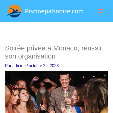
Aller
Men
au
contenu
princ
Soirée privée à Monaco, réussir
son organisation
Par
admine
/
octobre 25, 2023