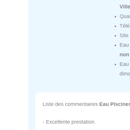
Vil
Quar
Tél
Site
Eau 
non
Eau 
dim
Liste des commentaires
Eau Piscine
- Excellente prestation.