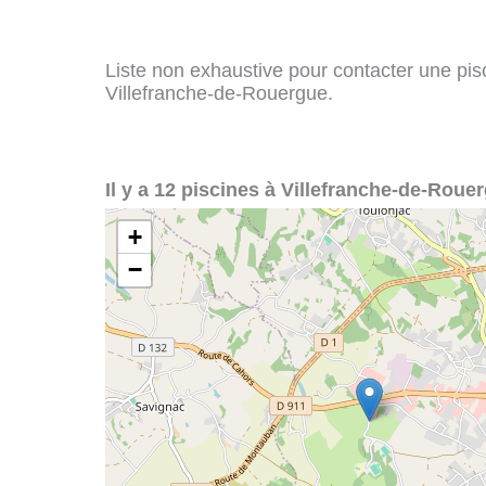
Liste non exhaustive pour contacter une pisci
Villefranche-de-Rouergue.
Il y a 12 piscines à Villefranche-de-Rouer
+
−