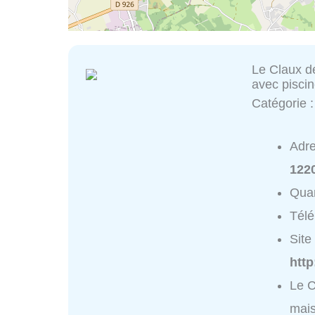
Le Claux d
avec pisci
Catégorie 
Adr
122
Quar
Tél
Site 
http
Le C
mais