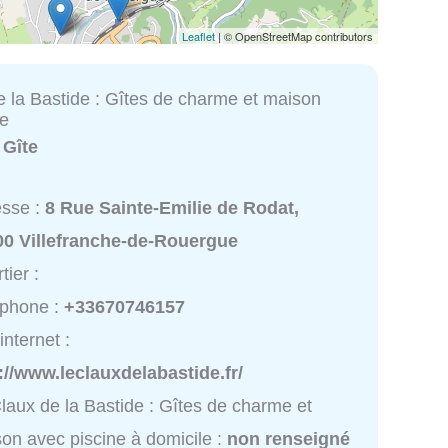
Leaflet
| © OpenStreetMap contributors
e la Bastide : Gîtes de charme et maison
ne
:
Gîte
esse :
8 Rue Sainte-Emilie de Rodat,
00 Villefranche-de-Rouergue
tier :
éphone :
+33670746157
internet :
://www.leclauxdelabastide.fr/
laux de la Bastide : Gîtes de charme et
on avec piscine à domicile :
non renseigné