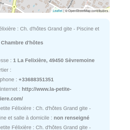
Leaflet
| © OpenStreetMap contributors
élixière : Ch. d'hôtes Grand gite - Piscine et
:
Chambre d'hôtes
esse :
1 La Felixière, 49450 Sèvremoine
tier :
éphone :
+33688351351
 internet :
http://www.la-petite-
xiere.com/
etite Félixière : Ch. d'hôtes Grand gite -
ine et salle à domicile :
non renseigné
etite Félixière : Ch. d'hôtes Grand gite -