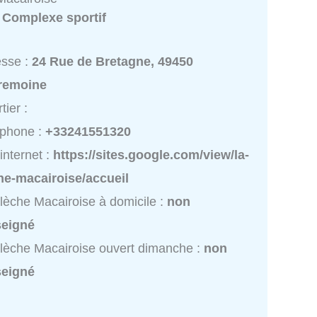
:
Complexe sportif
esse :
24 Rue de Bretagne, 49450
remoine
tier :
éphone :
+33241551320
 internet :
https://sites.google.com/view/la-
he-macairoise/accueil
lèche Macairoise à domicile :
non
seigné
lèche Macairoise ouvert dimanche :
non
seigné