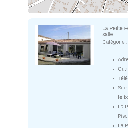
La Petite F
salle
Catégorie 
Adr
Quar
Tél
Site
feli
La P
Pisc
La P