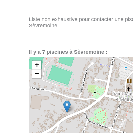
Liste non exhaustive pour contacter une pisci
Sèvremoine.
Il y a 7 piscines à Sèvremoine :
+
−