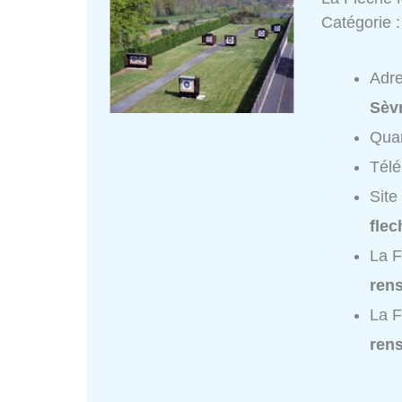
Catégorie 
Adr
Sèv
Quar
Tél
Site
flec
La F
ren
La F
ren