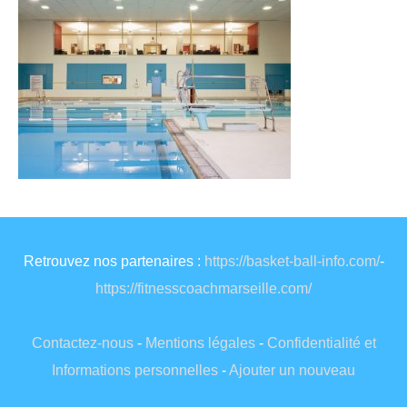
Retrouvez nos partenaires :
https://basket-ball-info.com/
-
https://fitnesscoachmarseille.com/
Contactez-nous
-
Mentions légales
-
Confidentialité et
Informations personnelles
-
Ajouter un nouveau