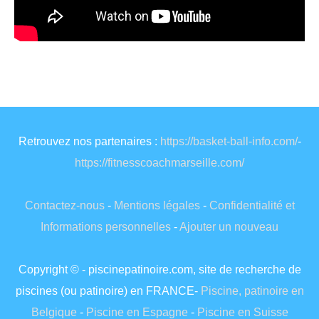
Retrouvez nos partenaires :
https://basket-ball-info.com/
-
https://fitnesscoachmarseille.com/
Contactez-nous
-
Mentions légales
-
Confidentialité et
Informations personnelles
-
Ajouter un nouveau
Copyright © - piscinepatinoire.com, site de recherche de
piscines (ou patinoire) en FRANCE-
Piscine, patinoire en
Belgique
-
Piscine en Espagne
-
Piscine en Suisse