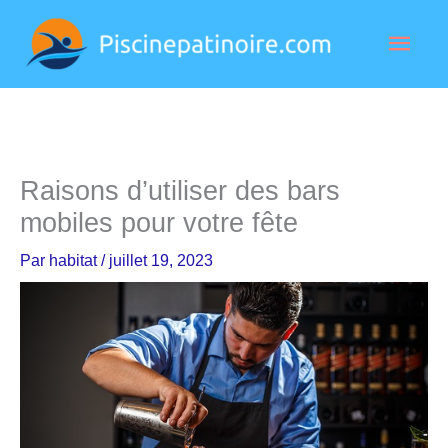
Aller
Men
au
contenu
princ
Raisons d’utiliser des bars
mobiles pour votre fête
Par
habitat
/
juillet 19, 2023